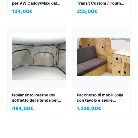
per VW Caddy/Maxi dal
Transit Custom / Tourneo
2004-2015 con paraurti
lato guida con
124,00
€
355,00
€
verniciato
abbassamento del freno
a mano
Isolamento interno del
Pacchetto di mobili Jolly
soffietto della tenda per
con tavolo e sedile
VW T5/T6/T6.1 per
pieghevole, per VW T3
484,00
€
1.338,00
€
California e California
Beach