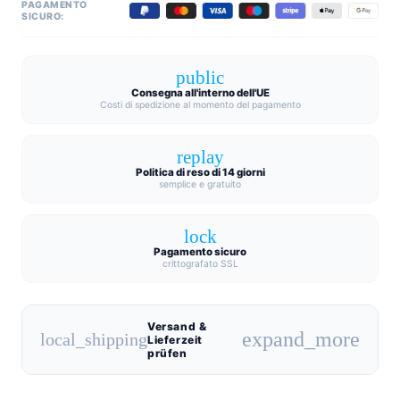
PAGAMENTO
SICURO:
public
Consegna all'interno dell'UE
Costi di spedizione al momento del pagamento
replay
Politica di reso di 14 giorni
semplice e gratuito
lock
Pagamento sicuro
crittografato SSL
Versand &
expand_more
local_shipping
Lieferzeit
prüfen