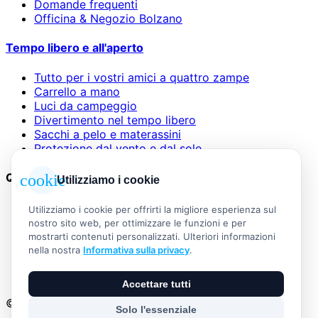
Domande frequenti
Officina & Negozio Bolzano
Tempo libero e all'aperto
Tutto per i vostri amici a quattro zampe
Carrello a mano
Luci da campeggio
Divertimento nel tempo libero
Sacchi a pelo e materassini
Protezione dal vento e dal sole
Questioni legali
cookie
Utilizziamo i cookie
AGB
Utilizziamo i cookie per offrirti la migliore esperienza sul
Informazioni legali
nostro sito web, per ottimizzare le funzioni e per
Informativa sulla privacy
mostrarti contenuti personalizzati. Ulteriori informazioni
Widerrufsbelehrung
nella nostra
Informativa sulla privacy
.
Versand & Zahlung
Vertrag widerrufen
Accettare tutti
© 2026 Outdoor Living Alle Rechte vorbehalten
Solo l'essenziale