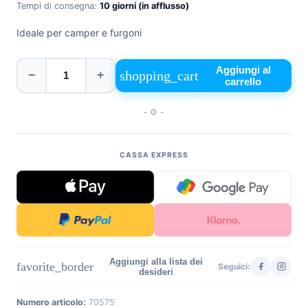
Tempi di consegna:
10 giorni (in afflusso)
+39
0471
Ideale per camper e furgoni
phone
962
540
Aggiungi al
shopping_cart
−
+
carrello
4.6
Google
- O -
Facebook
Instagram
CASSA EXPRESS
Aggiungi alla lista dei
favorite_border
Seguici:
desideri
Numero articolo:
70575