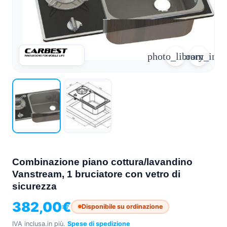
arrow_forward
person
favorite_border
shopping_cart
Accesso
Elenco dei desideri
Cestino della spesa
photo_library
zoom_in
Chi
groups
siamo
mail
Contattateci
help
FAQ
Conversione
car_repair
del veicolo
Combinazione piano cottura/lavandino
Tutti
Vanstream, 1 bruciatore con vetro di
article
gli
sicurezza
articoli
382,00
€
Assistenza
Disponibile su ordinazione
WhatsApp
IVA inclusa.
in più.
Spese di spedizione