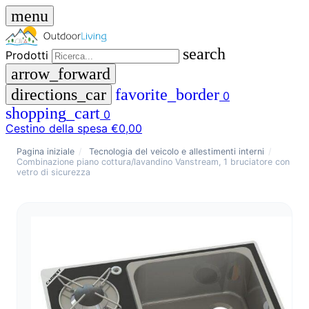
menu
search
Prodotti
arrow_forward
directions_car
favorite_border
0
shopping_cart
0
Cestino della spesa
€0,00
close
Pagina iniziale
/
Tecnologia del veicolo e allestimenti interni
/
Combinazione piano cottura/lavandino Vanstream, 1 bruciatore con
vetro di sicurezza
menu
storefront
Menu
Negozio
🇩🇪
DE
🇮🇹
IT
Prodotti
search