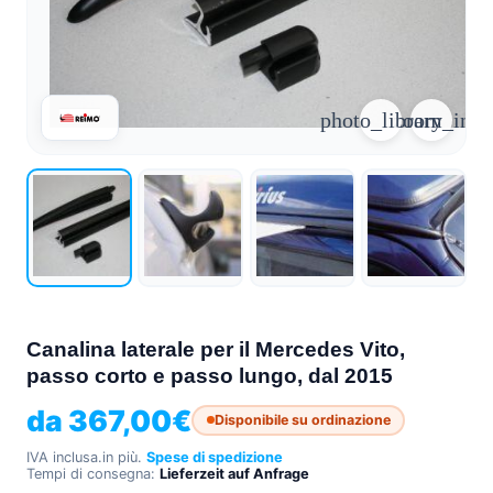
arrow_forward
person
favorite_border
shopping_cart
Accesso
Elenco dei desideri
Cestino della spesa
photo_library
zoom_in
Chi
groups
siamo
mail
Contattateci
help
FAQ
Conversione
car_repair
del veicolo
Canalina laterale per il Mercedes Vito,
Tutti
passo corto e passo lungo, dal 2015
article
gli
articoli
da
367,00
€
Disponibile su ordinazione
Assistenza
IVA inclusa.
in più.
Spese di spedizione
WhatsApp
Tempi di consegna:
Lieferzeit auf Anfrage