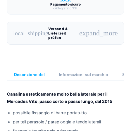
Pagamento sicuro
crittografato SSL
Versand &
expand_more
local_shipping
Lieferzeit
prüfen
Descrizione del
Informazioni sul marchio
Spec
Canalina esteticamente molto bella laterale per il
Mercedes Vito, passo corto e passo lungo, dal 2015
possibile fissaggio di barre portatutto
per teli parasole / parapioggia e tende laterali
fissaggio tramite palo orizzontale