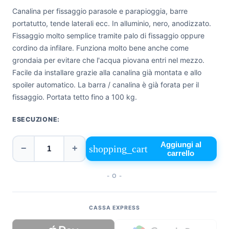
Canalina per fissaggio parasole e parapioggia, barre
+39
0471
portatutto, tende laterali ecc. In alluminio, nero, anodizzato.
phone
962
Fissaggio molto semplice tramite palo di fissaggio oppure
540
cordino da infilare. Funziona molto bene anche come
grondaia per evitare che l'acqua piovana entri nel mezzo.
4.6
Facile da installare grazie alla canalina già montata e allo
Google
spoiler automatico. La barra / canalina è già forata per il
Facebook
fissaggio. Portata tetto fino a 100 kg.
Instagram
ESECUZIONE:
Aggiungi al
shopping_cart
−
+
carrello
- O -
CASSA EXPRESS