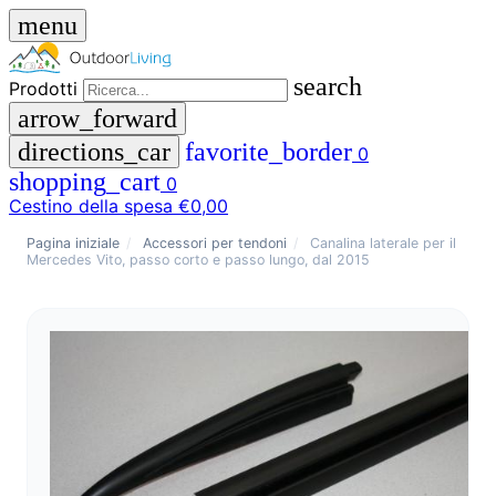
menu
search
Prodotti
arrow_forward
directions_car
favorite_border
0
shopping_cart
0
Cestino della spesa
€0,00
close
Pagina iniziale
/
Accessori per tendoni
/
Canalina laterale per il
Mercedes Vito, passo corto e passo lungo, dal 2015
menu
storefront
Menu
Negozio
🇩🇪
DE
🇮🇹
IT
Prodotti
search