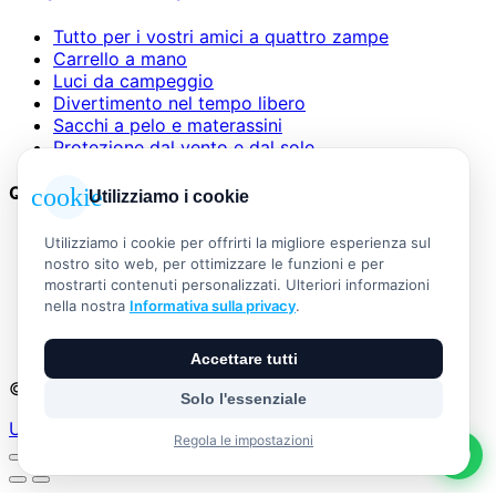
Tutto per i vostri amici a quattro zampe
Carrello a mano
Luci da campeggio
Divertimento nel tempo libero
Sacchi a pelo e materassini
Protezione dal vento e dal sole
Questioni legali
cookie
Utilizziamo i cookie
AGB
Utilizziamo i cookie per offrirti la migliore esperienza sul
Informazioni legali
nostro sito web, per ottimizzare le funzioni e per
Informativa sulla privacy
mostrarti contenuti personalizzati. Ulteriori informazioni
Widerrufsbelehrung
nella nostra
Informativa sulla privacy
.
Versand & Zahlung
Vertrag widerrufen
Accettare tutti
© 2026 Outdoor Living Alle Rechte vorbehalten
Solo l'essenziale
Umsetzung:
Regola le impostazioni