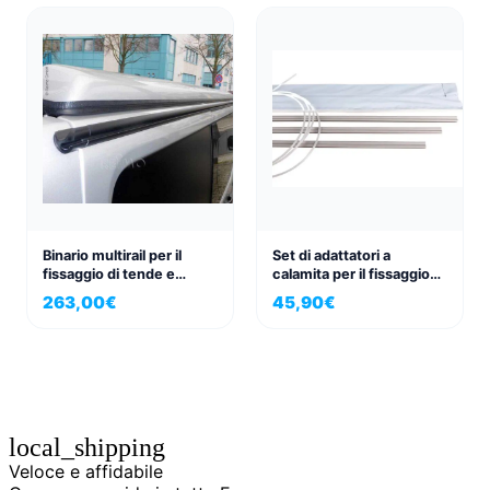
Binario multirail per il
Set di adattatori a
fissaggio di tende e
calamita per il fissaggio
tendalini Renault Trafic,
della tenda da sole per
263,00
€
45,90
€
Opel Vivaro, Fiat Talento
autobus
local_shipping
Veloce e affidabile