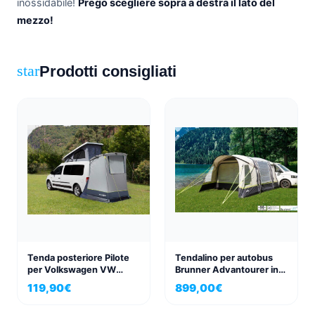
inossidabile!
Prego scegliere sopra a destra il lato del
mezzo!
Prodotti consigliati
star
Tenda posteriore Pilote
Tendalino per autobus
per Volkswagen VW
Brunner Advantourer in
Caddy 3+4
policotone: traspirante,
119,90
€
899,00
€
robusto e ideale per la
vita in furgone