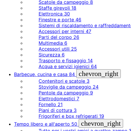
Scatole da campeggio
8
Staffe girevoli
18
Elettronica
30
Finestre e porte
46
Sistemi di riscaldamento e raffreddamen
Accessori per interni
47
Parti del corpo
26
Multimedia
6
Accessori utili
25
Sicurezza
6
Trasporto e fissaggio
14
Acqua e servizi igienici
64
chevron_right
Barbecue, cucina e casa
84
Contenitori e scatole
3
Stoviglie da campeggio
24
Pentole da campeggio
9
Elettrodomestici
7
Fornello
21
Piani di cottura
3
Frigoriferi e box refrigerati
19
chevron_right
Tempo libero e all'aperto
50
Tutto per i vostri amici a quattro zampe