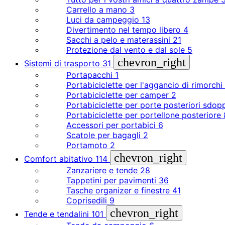
Carrello a mano
3
Luci da campeggio
13
Divertimento nel tempo libero
4
Sacchi a pelo e materassini
21
Protezione dal vento e dal sole
5
chevron_right
Sistemi di trasporto
31
Portapacchi
1
Portabiciclette per l'aggancio di rimorchi
Portabiciclette per camper
2
Portabiciclette per porte posteriori sdop
Portabiciclette per portellone posteriore
Accessori per portabici
6
Scatole per bagagli
2
Portamoto
2
chevron_right
Comfort abitativo
114
Zanzariere e tende
28
Tappetini per pavimenti
36
Tasche organizer e finestre
41
Coprisedili
9
chevron_right
Tende e tendalini
101