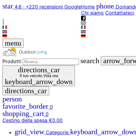
star
phone
4,6 · +220 recensioni Google
Home
Domande
Chi siamo
Contattateci
|
menu
search
arrow_for
Prodotti
directions_car
Il tuo veicolo
Vota ora
keyboard_arrow_down
directions_car
person
favorite_border
0
shopping_cart
0
Cestino della spesa
€0,00
grid_view
keyboard_arrow_dow
Categorie