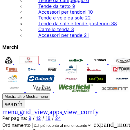
Tende da campeggio
6
Tende da tetto
9
Accessori per tendoni
10
Tende e vele da sole
22
Tende da sole e tende posteriori
38
Carrello tenda
3
Accessori per tende
21
Marchi
Mostra altro
Mostra meno
search
menu
grid_view
apps
view_comfy
Per pagina:
9
/
12
/
18
/
24
expand_mor
Ordinamento