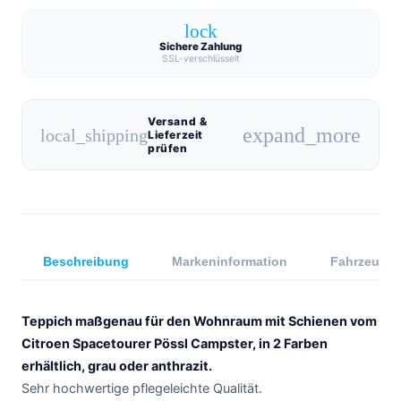
lock
Sichere Zahlung
SSL-verschlüsselt
Versand &
expand_more
local_shipping
Lieferzeit
prüfen
Beschreibung
Markeninformation
Fahrzeugkom
Teppich maßgenau für den Wohnraum mit Schienen vom
Citroen Spacetourer Pössl Campster, in 2 Farben
erhältlich, grau oder anthrazit.
Sehr hochwertige pflegeleichte Qualität.