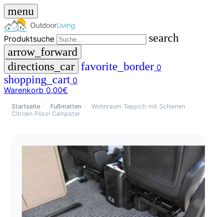
menu
search
Produktsuche
arrow_forward
directions_car
favorite_border
0
shopping_cart
0
Warenkorb
0,00€
close
Startseite
/
Fußmatten
/
Wohnraum Teppich mit Schienen
Citroen Pössl Campster
menu
storefront
Menü
Shop
🇩🇪
DE
🇮🇹
IT
Produktsuche
search