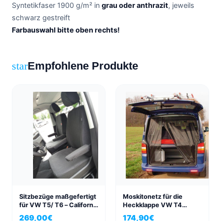
Syntetikfaser 1900 g/m² in
grau oder anthrazit
, jeweils
schwarz gestreift
Farbauswahl bitte oben rechts!
Empfohlene Produkte
star
Sitzbezüge maßgefertigt
Moskitonetz für die
für VW T5/ T6 – California
Heckklappe VW T4
Ocean/ Edition
Multivan & California
269,00
€
174,90
€