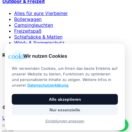
Outdoor & Freizeit
Alles für eure Vierbeiner
Bollerwagen
Campingleuchten
Freizeitspaß
Schlafsäcke & Matten
Wind- & Sonnenschutz
Rechtliches
cookie
Wir nutzen Cookies
AGB
Wir verwenden Cookies, um Ihnen das beste Erlebnis auf
Impressum
unserer Website zu bieten, Funktionen zu optimieren
Datenschutzerklärung
und personalisierte Inhalte zu zeigen. Weitere Infos in
Widerrufsbelehrung
unserer
Datenschutzerklärung
.
Versand & Zahlung
Vertrag widerrufen
Alle akzeptieren
© 2026 Outdoor Living · Alle Rechte vorbehalten
Nur essenzielle
Umsetzung:
Einstellungen anpassen