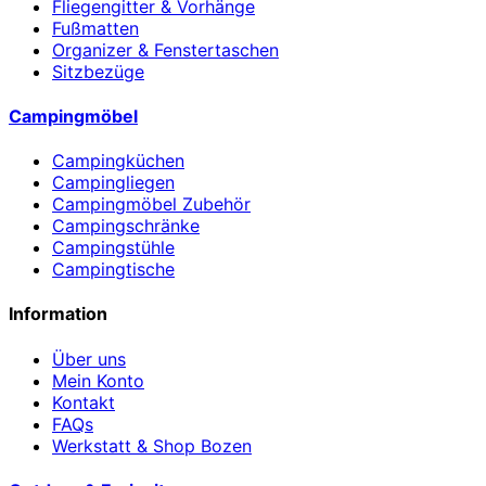
Fliegengitter & Vorhänge
Fußmatten
Organizer & Fenstertaschen
Sitzbezüge
Campingmöbel
Campingküchen
Campingliegen
Campingmöbel Zubehör
Campingschränke
Campingstühle
Campingtische
Information
Über uns
Mein Konto
Kontakt
FAQs
Werkstatt & Shop Bozen