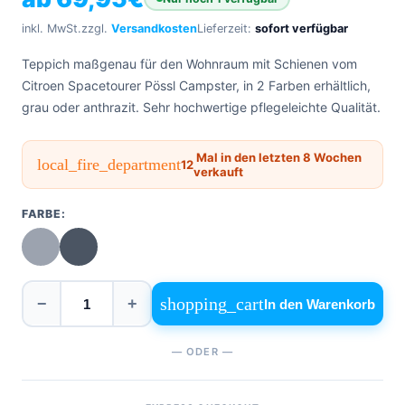
0471
phone
962
inkl. MwSt.
zzgl.
Versandkosten
Lieferzeit:
sofort verfügbar
540
Teppich maßgenau für den Wohnraum mit Schienen vom
Citroen Spacetourer Pössl Campster, in 2 Farben erhältlich,
4,6
Google
grau oder anthrazit. Sehr hochwertige pflegeleichte Qualität.
Facebook
Instagram
Mal in den letzten 8 Wochen
local_fire_department
12
verkauft
FARBE:
shopping_cart
−
+
In den Warenkorb
— ODER —