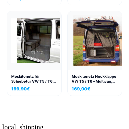
Moskitonetz für
Moskitonetz Heckklappe
Schiebetür VW T5 / T6 /
VW T5 / T6 – Multivan,
T6.1 California &
California & California
199,90
€
169,90
€
California Beach
Beach
local_shipping