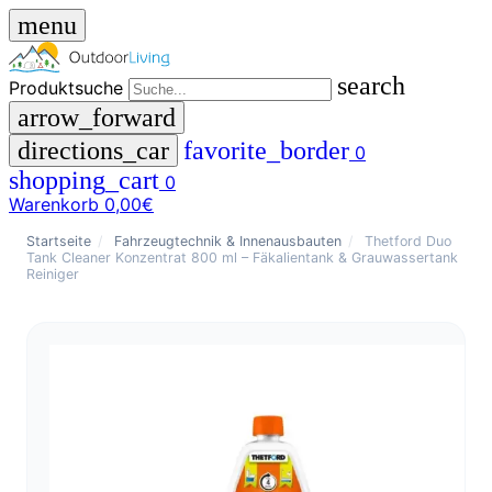
menu
search
Produktsuche
arrow_forward
directions_car
favorite_border
0
shopping_cart
0
Warenkorb
0,00€
close
Startseite
/
Fahrzeugtechnik & Innenausbauten
/
Thetford Duo
Tank Cleaner Konzentrat 800 ml – Fäkalientank & Grauwassertank
Reiniger
menu
storefront
Menü
Shop
🇩🇪
DE
🇮🇹
IT
Produktsuche
search