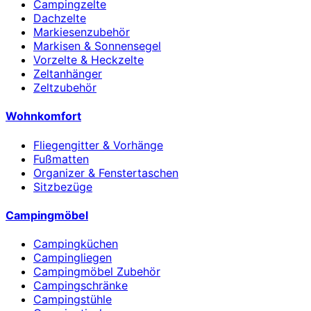
Campingzelte
Dachzelte
Markiesenzubehör
Markisen & Sonnensegel
Vorzelte & Heckzelte
Zeltanhänger
Zeltzubehör
Wohnkomfort
Fliegengitter & Vorhänge
Fußmatten
Organizer & Fenstertaschen
Sitzbezüge
Campingmöbel
Campingküchen
Campingliegen
Campingmöbel Zubehör
Campingschränke
Campingstühle