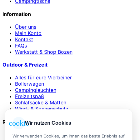
Campingtische
Information
Über uns
Mein Konto
Kontakt
FAQs
Werkstatt & Shop Bozen
Outdoor & Freizeit
Alles für eure Vierbeiner
Bollerwagen
Campingleuchten
Freizeitspaß
Schlafsäcke & Matten
Wind- & Sonnenschutz
Rechtliches
cookie
Wir nutzen Cookies
AGB
Wir verwenden Cookies, um Ihnen das beste Erlebnis auf