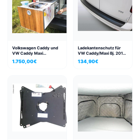
Volkswagen Caddy und
Ladekantenschutz für
VW Caddy Maxi
VW Caddy/Maxi Bj. 2015-
Küchenbox Active
2020 mit lackierter oder
1.750,00
€
134,90
€
schwarzer Stoßstange