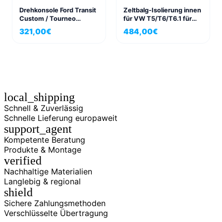
Drehkonsole Ford Transit
Zeltbalg-Isolierung innen
Custom / Tourneo
für VW T5/T6/T6.1 für
Beifahrerseite, ab Bj.
California und California
321,00
€
484,00
€
2012
Beach
local_shipping
Schnell & Zuverlässig
Schnelle Lieferung europaweit
support_agent
Kompetente Beratung
Produkte & Montage
verified
Nachhaltige Materialien
Langlebig & regional
shield
Sichere Zahlungsmethoden
Verschlüsselte Übertragung