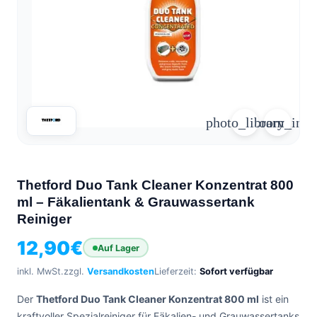
arrow_forward
person
favorite_border
shopping_cart
Login
Wunschliste
Warenkorb
Über
groups
uns
photo_library
zoom_in
mail
Kontakt
help
FAQ
Thetford Duo Tank Cleaner Konzentrat 800
car_repair
Fahrzeugausbau
ml – Fäkalientank & Grauwassertank
Reiniger
Alle
article
Artikel
12,90
€
Auf Lager
WhatsApp
inkl. MwSt.
zzgl.
Versandkosten
Lieferzeit:
Sofort verfügbar
Support
Der
Thetford Duo Tank Cleaner Konzentrat 800 ml
ist ein
+39
kraftvoller Spezialreiniger für Fäkalien- und Grauwassertanks