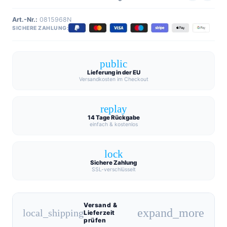
Art.-Nr.:
0815968N
SICHERE ZAHLUNG:
public
Lieferung in der EU
Versandkosten im Checkout
replay
14 Tage Rückgabe
einfach & kostenlos
lock
Sichere Zahlung
SSL-verschlüsselt
Versand &
expand_more
local_shipping
Lieferzeit
prüfen