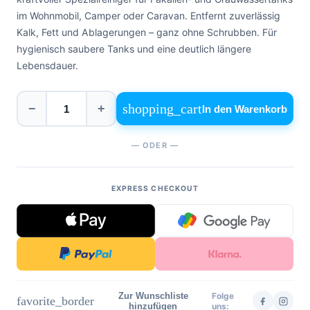
0471
phone
im Wohnmobil, Camper oder Caravan. Entfernt zuverlässig
962
540
Kalk, Fett und Ablagerungen – ganz ohne Schrubben. Für
hygienisch saubere Tanks und eine deutlich längere
Lebensdauer.
4,6
Google
Facebook
shopping_cart
−
+
In den Warenkorb
Instagram
— ODER —
EXPRESS CHECKOUT
Zur Wunschliste
Folge
favorite_border
hinzufügen
uns: