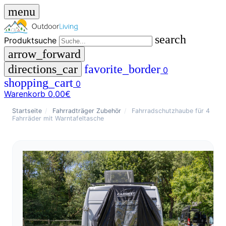
menu
search
Produktsuche
arrow_forward
directions_car
favorite_border
0
shopping_cart
0
Warenkorb
0,00€
close
Startseite
/
Fahrradträger Zubehör
/
Fahrradschutzhaube für 4
Fahrräder mit Warntafeltasche
menu
storefront
Menü
Shop
🇩🇪
DE
🇮🇹
IT
Produktsuche
search