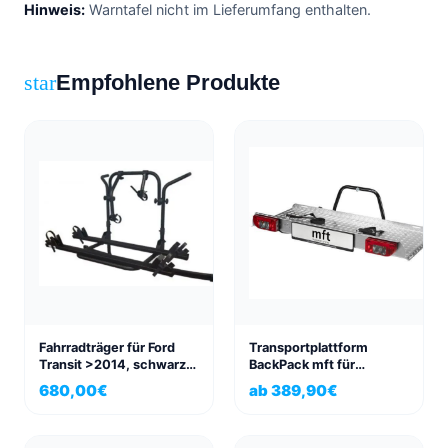
Hinweis:
Warntafel nicht im Lieferumfang enthalten.
Empfohlene Produkte
star
Fahrradträger für Ford
Transportplattform
Transit >2014, schwarz,
BackPack mft für
für zwei Räder
Anhängerkupplung
680,00
€
ab
389,90
€
abklappbar, Kupplungs-
Lastenträger