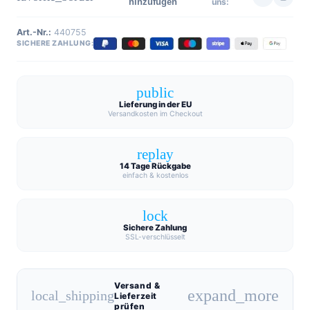
hinzufügen
uns:
Art.-Nr.:
440755
SICHERE ZAHLUNG:
public
Lieferung in der EU
Versandkosten im Checkout
replay
14 Tage Rückgabe
einfach & kostenlos
lock
Sichere Zahlung
SSL-verschlüsselt
Versand &
expand_more
local_shipping
Lieferzeit
prüfen