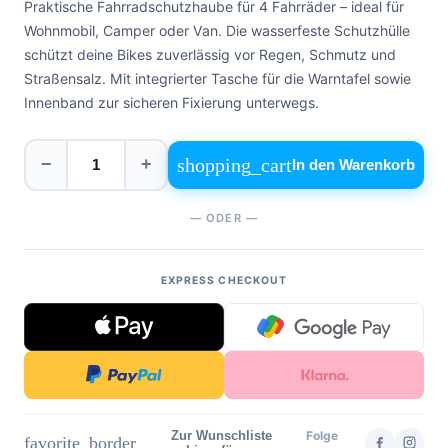
Praktische Fahrradschutzhaube für 4 Fahrräder – ideal für
0471
phone
962
Wohnmobil, Camper oder Van. Die wasserfeste Schutzhülle
540
schützt deine Bikes zuverlässig vor Regen, Schmutz und
Straßensalz. Mit integrierter Tasche für die Warntafel sowie
4,6
Innenband zur sicheren Fixierung unterwegs.
Google
Facebook
shopping_cart
−
+
Instagram
In den Warenkorb
— ODER —
EXPRESS CHECKOUT
Zur Wunschliste
Folge
favorite_border