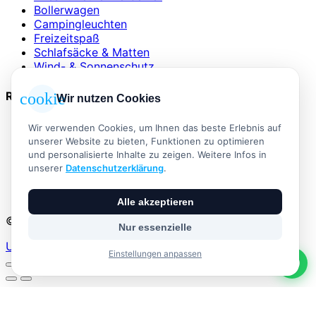
Bollerwagen
Campingleuchten
Freizeitspaß
Schlafsäcke & Matten
Wind- & Sonnenschutz
Rechtliches
cookie
Wir nutzen Cookies
AGB
Wir verwenden Cookies, um Ihnen das beste Erlebnis auf
Impressum
unserer Website zu bieten, Funktionen zu optimieren
Datenschutzerklärung
und personalisierte Inhalte zu zeigen. Weitere Infos in
Widerrufsbelehrung
unserer
Datenschutzerklärung
.
Versand & Zahlung
Vertrag widerrufen
Alle akzeptieren
© 2026 Outdoor Living · Alle Rechte vorbehalten
Nur essenzielle
Umsetzung:
Einstellungen anpassen
Es befinden sich keine Produkte im Warenkorb.