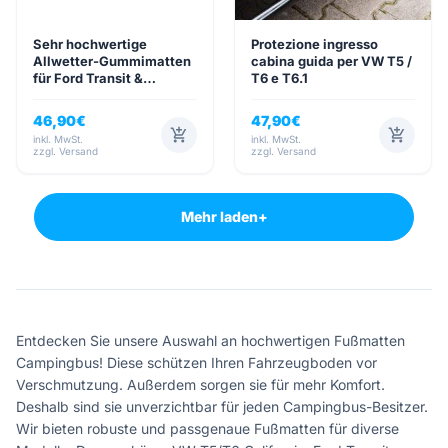
Sehr hochwertige
Protezione ingresso
Allwetter-Gummimatten
cabina guida per VW T5 /
für Ford Transit &
T6 e T6.1
Tourneo Custom ab
Baujahr 2013
46,90
€
47,90
€
add_shopping_cart
add_shopping_cart
inkl. MwSt.
inkl. MwSt.
zzgl. Versand
zzgl. Versand
Mehr laden
+
Entdecken Sie unsere Auswahl an hochwertigen Fußmatten
Campingbus! Diese schützen Ihren Fahrzeugboden vor
Verschmutzung. Außerdem sorgen sie für mehr Komfort.
Deshalb sind sie unverzichtbar für jeden Campingbus-Besitzer.
Wir bieten robuste und passgenaue Fußmatten für diverse