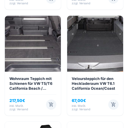
zzgl. Versand
zzgl. Versand
Wohnraum Teppich mit
Veloursteppich für den
Schienen für VW T5/T6
Heckladeraum VW T6.1
California Beach /
California Ocean/Coast
Multivan
217,50
€
67,00
€
add_shopping_cart
add_shopping_cart
inkl. MwSt.
inkl. MwSt.
zzgl. Versand
zzgl. Versand