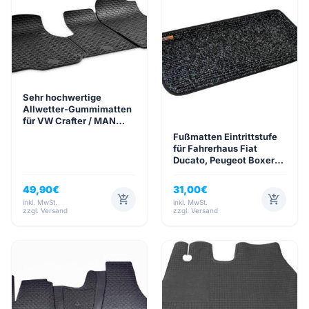
Sehr hochwertige
Allwetter-Gummimatten
für VW Crafter / MAN
TGE (ab Baujahr 2017)
Fußmatten Eintrittstufe
für Fahrerhaus Fiat
Ducato, Peugeot Boxer
und Citroen Jumper
49,90
€
31,00
€
add_shopping_cart
add_shopping_cart
inkl. MwSt.
inkl. MwSt.
zzgl. Versand
zzgl. Versand