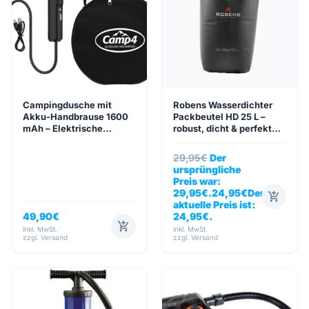
Über
groups
uns
mail
Kontakt
help
FAQ
Campingdusche mit
Robens Wasserdichter
car_repair
Fahrzeugausbau
Akku-Handbrause 1600
Packbeutel HD 25 L –
mAh – Elektrische
robust, dicht & perfekt
Alle
Outdoor Dusche mit
organisiert
article
Artikel
Display & 2 m Schlauch
29,95
€
Der
ursprüngliche
Preis war:
WhatsApp
29,95€.
24,95
€
Der
add_shopping_cart
Support
aktuelle Preis ist:
49,90
€
24,95€.
add_shopping_cart
inkl. MwSt.
inkl. MwSt.
+39
zzgl. Versand
zzgl. Versand
0471
phone
962
540