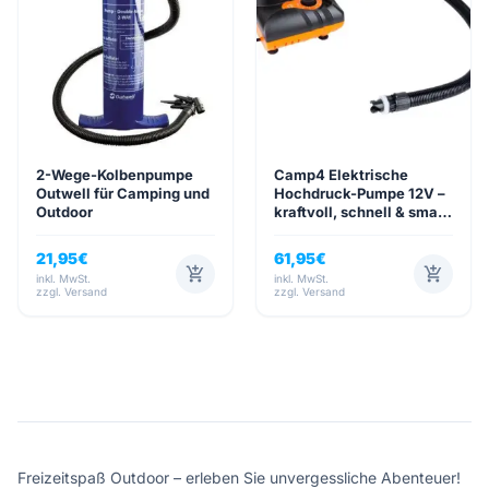
4,6
Google
Facebook
Instagram
2-Wege-Kolbenpumpe
Camp4 Elektrische
Outwell für Camping und
Hochdruck-Pumpe 12V –
Outdoor
kraftvoll, schnell & smart
aufpumpen
21,95
€
61,95
€
add_shopping_cart
add_shopping_cart
inkl. MwSt.
inkl. MwSt.
zzgl. Versand
zzgl. Versand
Freizeitspaß Outdoor – erleben Sie unvergessliche Abenteuer!