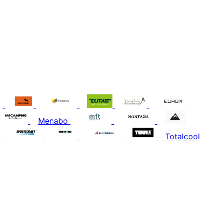
Menabo
Totalcool