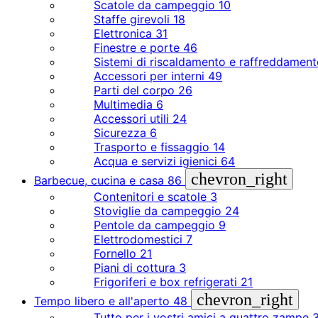
Scatole da campeggio
10
Staffe girevoli
18
Elettronica
31
Finestre e porte
46
Sistemi di riscaldamento e raffreddamen
Accessori per interni
49
Parti del corpo
26
Multimedia
6
Accessori utili
24
Sicurezza
6
Trasporto e fissaggio
14
Acqua e servizi igienici
64
chevron_right
Barbecue, cucina e casa
86
Contenitori e scatole
3
Stoviglie da campeggio
24
Pentole da campeggio
9
Elettrodomestici
7
Fornello
21
Piani di cottura
3
Frigoriferi e box refrigerati
21
chevron_right
Tempo libero e all'aperto
48
Tutto per i vostri amici a quattro zampe