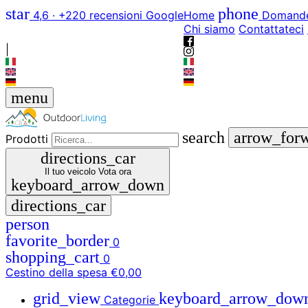
star
phone
4,6 · +220 recensioni Google
Home
Domande
Chi siamo
Contattateci
|
menu
search
arrow_for
Prodotti
directions_car
Il tuo veicolo
Vota ora
keyboard_arrow_down
directions_car
person
favorite_border
0
shopping_cart
0
Cestino della spesa
€0,00
grid_view
keyboard_arrow_dow
Categorie