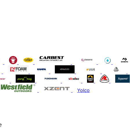
Yolco
e