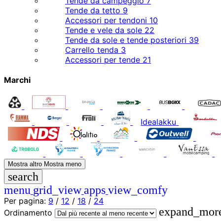
Tende da campeggio
7
Tende da tetto
9
Accessori per tendoni
10
Tende e vele da sole
22
Tende da sole e tende posteriori
39
Carrello tenda
3
Accessori per tende
21
Marchi
Idealakku
Mostra altro
Mostra meno
search
menu
grid_view
apps
view_comfy
Per pagina:
9
/
12
/
18
/
24
expand_mor
Ordinamento