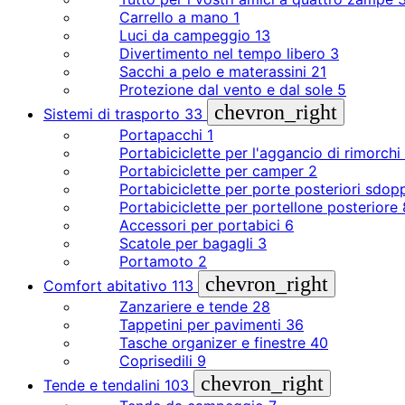
Carrello a mano
1
Luci da campeggio
13
Divertimento nel tempo libero
3
Sacchi a pelo e materassini
21
Protezione dal vento e dal sole
5
chevron_right
Sistemi di trasporto
33
Portapacchi
1
Portabiciclette per l'aggancio di rimorchi
Portabiciclette per camper
2
Portabiciclette per porte posteriori sdop
Portabiciclette per portellone posteriore
Accessori per portabici
6
Scatole per bagagli
3
Portamoto
2
chevron_right
Comfort abitativo
113
Zanzariere e tende
28
Tappetini per pavimenti
36
Tasche organizer e finestre
40
Coprisedili
9
chevron_right
Tende e tendalini
103