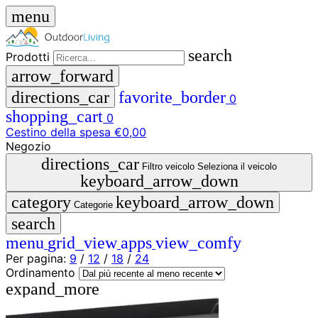
menu
search
Prodotti
arrow_forward
directions_car
favorite_border
0
shopping_cart
0
Cestino della spesa
€0,00
Negozio
close
directions_car
Filtro veicolo
Seleziona il veicolo
keyboard_arrow_down
menu
storefront
category
keyboard_arrow_down
Menu
Negozio
Categorie
search
🇩🇪
menu
grid_view
apps
view_comfy
DE
🇮🇹
Per pagina:
9
/
12
/
18
/
24
IT
Ordinamento
expand_more
Prodotti
search