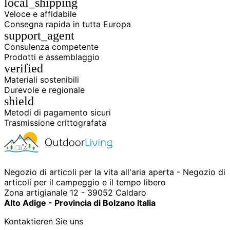
local_shipping
Veloce e affidabile
+39
0471
Consegna rapida in tutta Europa
phone
962
support_agent
540
Consulenza competente
Prodotti e assemblaggio
verified
4.6
Google
Materiali sostenibili
Facebook
Durevole e regionale
shield
Instagram
Metodi di pagamento sicuri
Trasmissione crittografata
Negozio di articoli per la vita all'aria aperta - Negozio di
articoli per il campeggio e il tempo libero
Zona artigianale 12 - 39052 Caldaro
Alto Adige - Provincia di Bolzano Italia
Kontaktieren Sie uns