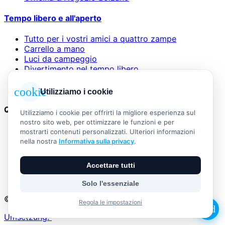
Tempo libero e all'aperto
Tutto per i vostri amici a quattro zampe
Carrello a mano
Luci da campeggio
Divertimento nel tempo libero
Sacchi a pelo e materassini
Protezione dal vento e dal sole
cookie
Utilizziamo i cookie
Questioni legali
Utilizziamo i cookie per offrirti la migliore esperienza sul
nostro sito web, per ottimizzare le funzioni e per
AGB
mostrarti contenuti personalizzati. Ulteriori informazioni
Informazioni legali
nella nostra
Informativa sulla privacy
.
Informativa sulla privacy
Widerrufsbelehrung
Accettare tutti
Versand & Zahlung
Vertrag widerrufen
Solo l'essenziale
© 2026 Outdoor Living Alle Rechte vorbehalten
Regola le impostazioni
add
Umsetzung: