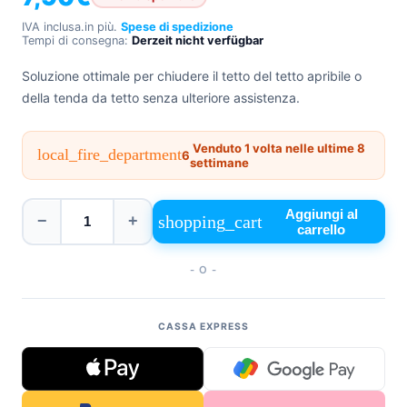
+39
IVA inclusa.
in più.
Spese di spedizione
0471
Tempi di consegna:
Derzeit nicht verfügbar
phone
962
540
Soluzione ottimale per chiudere il tetto del tetto apribile o
della tenda da tetto senza ulteriore assistenza.
4.6
Google
Venduto 1 volta nelle ultime 8
local_fire_department
Facebook
6
settimane
Instagram
Aggiungi al
shopping_cart
−
+
carrello
- O -
CASSA EXPRESS