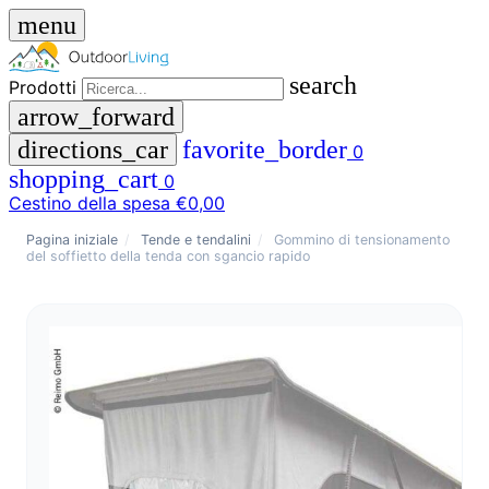
menu
search
Prodotti
arrow_forward
directions_car
favorite_border
0
shopping_cart
0
Cestino della spesa
€0,00
close
Pagina iniziale
/
Tende e tendalini
/
Gommino di tensionamento
del soffietto della tenda con sgancio rapido
menu
storefront
Menu
Negozio
🇩🇪
DE
🇮🇹
IT
Prodotti
search