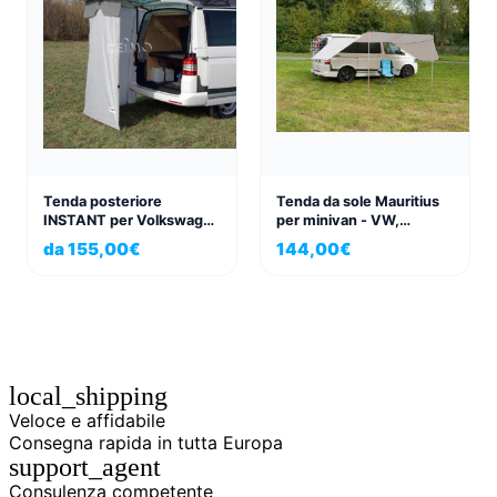
Tenda posteriore
Tenda da sole Mauritius
INSTANT per Volkswagen
per minivan - VW,
VW T5 e VW T6, T6.1
Mercedes, Peugeot, ...
da
155,00
€
144,00
€
local_shipping
Veloce e affidabile
Consegna rapida in tutta Europa
support_agent
Consulenza competente