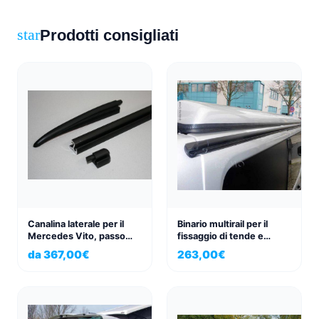
Prodotti consigliati
star
Canalina laterale per il
Binario multirail per il
Mercedes Vito, passo
fissaggio di tende e
corto e passo lungo, dal
tendalini Renault Trafic,
da
367,00
€
263,00
€
2015
Opel Vivaro, Fiat Talento