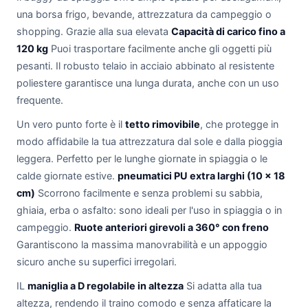
una borsa frigo, bevande, attrezzatura da campeggio o
shopping. Grazie alla sua elevata
Capacità di carico fino a
120 kg
Puoi trasportare facilmente anche gli oggetti più
pesanti. Il robusto telaio in acciaio abbinato al resistente
poliestere garantisce una lunga durata, anche con un uso
frequente.
Un vero punto forte è il
tetto rimovibile
, che protegge in
modo affidabile la tua attrezzatura dal sole e dalla pioggia
leggera. Perfetto per le lunghe giornate in spiaggia o le
calde giornate estive.
pneumatici PU extra larghi (10 × 18
cm)
Scorrono facilmente e senza problemi su sabbia,
ghiaia, erba o asfalto: sono ideali per l'uso in spiaggia o in
campeggio.
Ruote anteriori girevoli a 360° con freno
Garantiscono la massima manovrabilità e un appoggio
sicuro anche su superfici irregolari.
IL
maniglia a D regolabile in altezza
Si adatta alla tua
altezza, rendendo il traino comodo e senza affaticare la