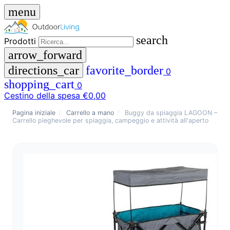
menu
search
Prodotti
arrow_forward
directions_car
favorite_border
0
shopping_cart
0
Cestino della spesa
€0,00
close
Pagina iniziale
/
Carrello a mano
/
Buggy da spiaggia LAGOON –
Carrello pieghevole per spiaggia, campeggio e attività all'aperto
menu
storefront
Menu
Negozio
🇩🇪
DE
🇮🇹
IT
Prodotti
search