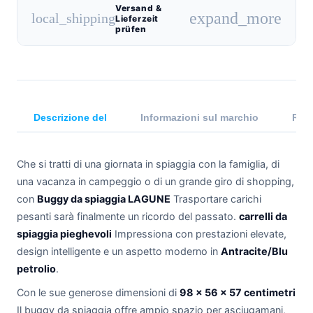
Versand &
expand_more
local_shipping
Lieferzeit
prüfen
Descrizione del
Informazioni sul marchio
Rece
Che si tratti di una giornata in spiaggia con la famiglia, di
una vacanza in campeggio o di un grande giro di shopping,
con
Buggy da spiaggia LAGUNE
Trasportare carichi
pesanti sarà finalmente un ricordo del passato.
carrelli da
spiaggia pieghevoli
Impressiona con prestazioni elevate,
design intelligente e un aspetto moderno in
Antracite/Blu
petrolio
.
Con le sue generose dimensioni di
98 × 56 × 57 centimetri
Il buggy da spiaggia offre ampio spazio per asciugamani,