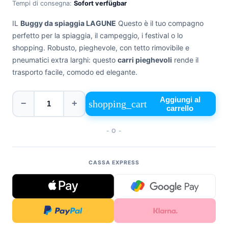
Tempi di consegna:
Sofort verfügbar
+39
0471
IL
Buggy da spiaggia LAGUNE
Questo è il tuo compagno
phone
962
perfetto per la spiaggia, il campeggio, i festival o lo
540
shopping. Robusto, pieghevole, con tetto rimovibile e
pneumatici extra larghi: questo
carri pieghevoli
rende il
4.6
trasporto facile, comodo ed elegante.
Google
Facebook
Instagram
Aggiungi al
shopping_cart
−
+
carrello
- O -
CASSA EXPRESS