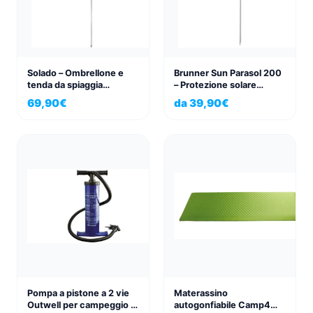
Solado – Ombrellone e
Brunner Sun Parasol 200
tenda da spiaggia
– Protezione solare
compatta di Brunner
leggera e stabile con UPF
69,90
€
da
39,90
€
50
Pompa a pistone a 2 vie
Materassino
Outwell per campeggio e
autogonfiabile Camp4