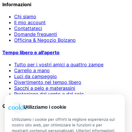
Informazioni
Chi siamo
Il mio account
Contattateci
Domande frequenti
Officina & Negozio Bolzano
Tempo libero e all'aperto
Tutto per i vostri amici a quattro zampe
Carrello a mano
Luci da campeggio
Divertimento nel tempo libero
Sacchi a pelo e materassini
Protezione dal vento e dal sole
Questioni legali
cookie
Utilizziamo i cookie
AGB
Utilizziamo i cookie per offrirti la migliore esperienza sul
Informazioni legali
nostro sito web, per ottimizzare le funzioni e per
Informativa sulla privacy
mostrarti contenuti personalizzati. Ulteriori informazioni