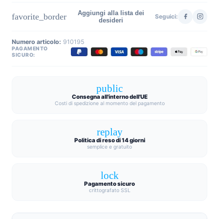
Aggiungi alla lista dei
favorite_border
Seguici:
desideri
Numero articolo:
910195
PAGAMENTO
SICURO:
public
Consegna all'interno dell'UE
Costi di spedizione al momento del pagamento
replay
Politica di reso di 14 giorni
semplice e gratuito
lock
Pagamento sicuro
crittografato SSL