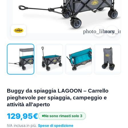
arrow_forward
person
favorite_border
shopping_cart
Accesso
Elenco dei desideri
Cestino della spesa
photo_library
zoom_in
Chi
groups
siamo
mail
Contattateci
help
FAQ
Conversione
car_repair
del veicolo
Buggy da spiaggia LAGOON – Carrello
Tutti
pieghevole per spiaggia, campeggio e
article
gli
attività all'aperto
articoli
129,95
€
Ne sono rimasti solo 3
Assistenza
WhatsApp
IVA inclusa.
in più.
Spese di spedizione