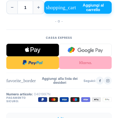
Aggiungi al
shopping_cart
−
+
carrello
- O -
CASSA EXPRESS
Aggiungi alla lista dei
favorite_border
Seguici:
desideri
Numero articolo:
0401997N
PAGAMENTO
SICURO: