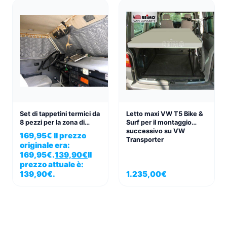
Set di tappetini termici da
Letto maxi VW T5 Bike &
8 pezzi per la zona di
Surf per il montaggio
guida e di soggiorno della
successivo su VW
169,95
€
Il prezzo
VW T2/T3
Transporter
originale era:
169,95€.
139,90
€
Il
prezzo attuale è:
139,90€.
1.235,00
€