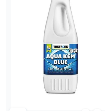
arrow_forward
person
favorite_border
shopping_cart
Accesso
Elenco dei desideri
Cestino della spesa
Chi
groups
siamo
mail
Contattateci
help
FAQ
Conversione
car_repair
del veicolo
Tutti
article
gli
articoli
Assistenza
WhatsApp