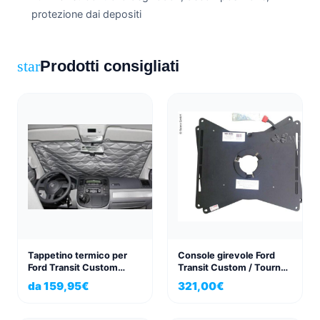
protezione dai depositi
Prodotti consigliati
star
Tappetino termico per
Console girevole Ford
Ford Transit Custom
Transit Custom / Tourneo
passo corto e lungo tutto
lato passeggero, dal
da
159,95
€
321,00
€
tondo 8 pz.
modello 2012