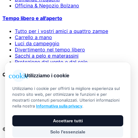
Officina & Negozio Bolzano
Tempo libero e all'aperto
Tutto per i vostri amici a quattro zampe
Carrello a mano
Luci da campeggio
Divertimento nel tempo libero
Sacchi a pelo e materassini
Protezione dal vento e dal sole
Questioni legali
cookie
Utilizziamo i cookie
AGB
Utilizziamo i cookie per offrirti la migliore esperienza sul
Informazioni legali
nostro sito web, per ottimizzare le funzioni e per
Informativa sulla privacy
mostrarti contenuti personalizzati. Ulteriori informazioni
Widerrufsbelehrung
nella nostra
Informativa sulla privacy
.
Versand & Zahlung
Vertrag widerrufen
Accettare tutti
© 2026 Outdoor Living Alle Rechte vorbehalten
Solo l'essenziale