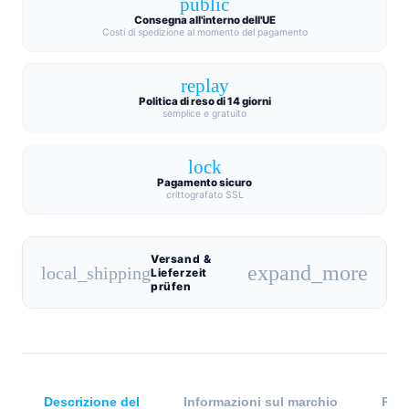
public
Consegna all'interno dell'UE
Costi di spedizione al momento del pagamento
replay
Politica di reso di 14 giorni
semplice e gratuito
lock
Pagamento sicuro
crittografato SSL
Versand &
expand_more
local_shipping
Lieferzeit
prüfen
Descrizione del
Informazioni sul marchio
Rece