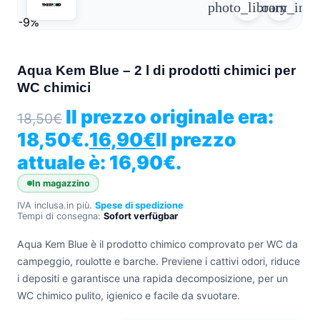
photo_library
zoom_in
+39
-9%
0471
phone
962
540
Aqua Kem Blue – 2 l di prodotti chimici per
WC chimici
4.6
Google
Il prezzo originale era:
18,50
€
Facebook
18,50€.
16,90
€
Il prezzo
Instagram
attuale è: 16,90€.
In magazzino
IVA inclusa.
in più.
Spese di spedizione
Tempi di consegna:
Sofort verfügbar
Aqua Kem Blue è il prodotto chimico comprovato per WC da
campeggio, roulotte e barche. Previene i cattivi odori, riduce
i depositi e garantisce una rapida decomposizione, per un
WC chimico pulito, igienico e facile da svuotare.